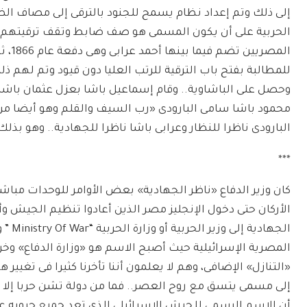
إلى ذلك وتم إعداد نظام يسمح للجنود بالترقى إلى مصاف ال
الحربية على أن يكون المسمى هو صف ضابط وتقف ترقيتهم عن
المصر
للمطالبة بفتح باب الترقية للرتب العليا دون قيود وتم لهم ذلك 
وحصل على الباشاوية.. وقام إسماعيل باشا بعزل عثمان باشا 
محمود باشا سامى البارودى «رب السيف والقلم وهو أيضا من 
البارودى ناظرا للنظار وعرابى باشا ناظرا للجهادية.. وهو بذل
***
كان وزير الدفاع «ناظر الجهادية» بعض الأوامر للوحدات مبا
الأركان حتى دخول الإنجليز مصر الذين أعادوا تنظيم الجيش و
الجها
المصرية الإسرائيلية حيث أصبح الاسم هو «وزارة الدفاع» و
«التنازل» الإضافى، وهم لا يعلمون أننا تأخرنا كثيرا فى تغي
إلى مسمى يتسق مع روح العصر.. فما من دولة تشن حربا إلا و
أن الاسم الرسمى للجيش الإسرائيلي الذى تعد جميع حروبه عدوا