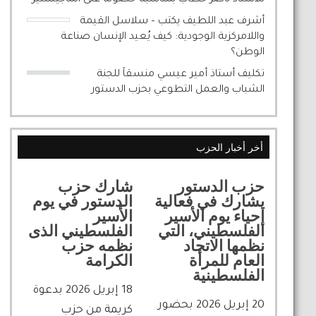
أشرف عبد اللطيف يكتب – سلاسل القيمة
واللامركزية الوجودية: كيف يُعيد الإنسان صناعة
الوطن؟
تكليف أستاذ أمير عيسي منسقاً للجنة
الشباب والعمل التطوعي بحزب الدستور
أخر أخبار الحزب
حزب الدستور
شارك حزب
يشارك في فعالية
الدستور في يوم
إحياء يوم الأسير
الأسير
الفلسطيني، التي
الفلسطيني الذى
نظمها الاتحاد
نظمه حزب
العام للمرأة
الكرامة
الفلسطينية
18 إبريل 2026 بدعوة
20 إبريل 2026 بحضور
كريمة من حزب