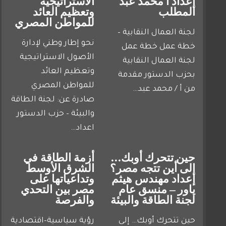
إعداد أ محمد عبد
الاستراتيجية
المطلب
وتعظيم العائد
للمواطن المصري
لجنة العمال النقابية –
نحو إطار وطني لإدارة
خطة عمل خطة عمل
الأصول الاستراتيجية
لجنة العمال النقابية
وتعظيم العائد
بحزب الدستور مقدمة
للمواطن المصري
من أ / محمد عبد…
صادرة عن: لجنة الطاقة
والبيئة – حزب الدستور
اعداد…
حين تتحرك أوبك…
أزمة الطاقة في
إلى أين تتجه مصر؟
الشرق الأوسط
إعداد مهندس هيثم
وتداعياتها على
ياور – منسق عام
مصر بين التحدي
لجنة الطاقة والبيئة
والفرصة
حين تتحرك أوبك… إلى
رؤية سياسية–اقتصادية