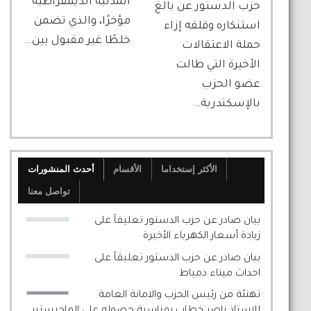
المدنية الديمقراطية
حزب الدستور عن بالغ
مؤخرًا، والذي تضمن
استنكاره وقلقه إزاء
خلطًا غير مقبول بين…
حملة الاعتقالات
الأخيرة التي طالت
عضو الحزب
بالإسكندرية…
الأكثر إستخداما
الأقسام
أحدث المنشورات
تواصل معنا
بيان صادر عن حزب الدستور تعليقاً على
زيادة أسعار الكهرباء الأخيرة
بيان صادر عن حزب الدستور تعليقاً على
احداث ميناء دمياط
تهنئة من رئيس الحزب والامانة العامة
للاستاذ ناصر خطاب بمناسبة حصوله على الماجيستير