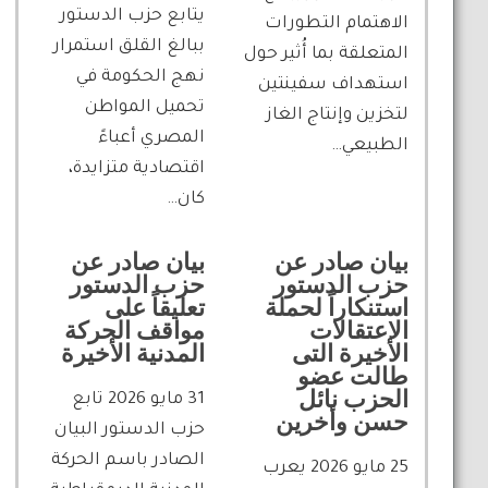
يتابع حزب الدستور
الاهتمام التطورات
ببالغ القلق استمرار
المتعلقة بما أُثير حول
نهج الحكومة في
استهداف سفينتين
تحميل المواطن
لتخزين وإنتاج الغاز
المصري أعباءً
الطبيعي…
اقتصادية متزايدة،
كان…
بيان صادر عن
بيان صادر عن
حزب الدستور
حزب الدستور
استنكاراً لحملة
تعليقاً على
الاعتقالات
مواقف الحركة
الأخيرة التى
المدنية الأخيرة
طالت عضو
الحزب نائل
31 مايو 2026 تابع
حسن وأخرين
حزب الدستور البيان
الصادر باسم الحركة
25 مايو 2026 يعرب