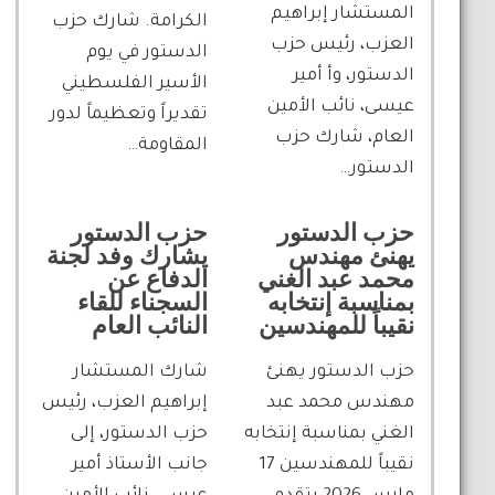
المستشار إبراهيم
الكرامة. شارك حزب
العزب، رئيس حزب
الدستور في يوم
الدستور، وأ أمير
الأسير الفلسطيني
عيسى، نائب الأمين
تقديراً وتعظيماً لدور
العام، شارك حزب
المقاومة…
الدستور…
حزب الدستور
حزب الدستور
يهنئ مهندس
يشارك وفد لجنة
محمد عبد الغني
الدفاع عن
بمناسبة إنتخابه
السجناء للقاء
نقيباً للمهندسين
النائب العام
حزب الدستور يهنئ
شارك المستشار
مهندس محمد عبد
إبراهيم العزب، رئيس
الغني بمناسبة إنتخابه
حزب الدستور، إلى
نقيباً للمهندسين 17
جانب الأستاذ أمير