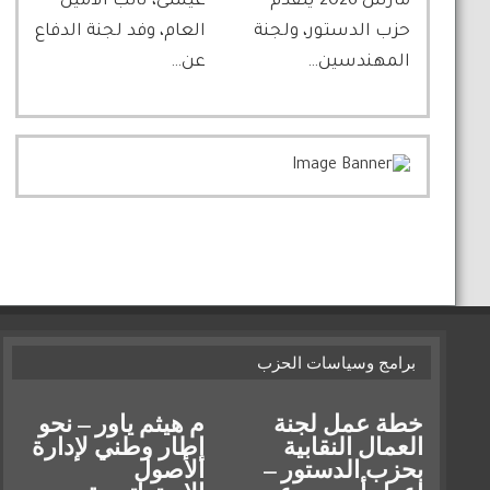
مارس 2026 يتقدم
عيسى، نائب الأمين
حزب الدستور، ولجنة
العام، وفد لجنة الدفاع
المهندسين…
عن…
برامج وسياسات الحزب
خطة عمل لجنة
م هيثم ياور – نحو
العمال النقابية
إطار وطني لإدارة
بحزب الدستور –
الأصول