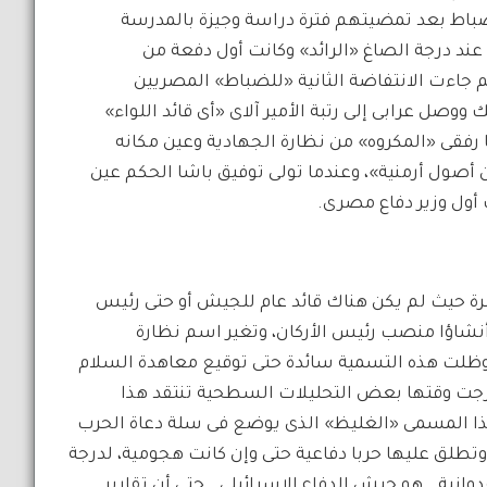
ضباط بعد تمضيتهم فترة دراسة وجيزة بالمدرسة
د درجة الصاغ «الرائد» وكانت أول دفعة من
يين تضم فيما بينها أحمد عرابى وهى دفعة عام 1866، ثم جاءت الانتفاضة الثانية «للضباط» المصريين
ووصل عرابى إلى رتبة الأمير آلاى «أى قائد اللواء»
رفقى «المكروه» من نظارة الجهادية وعين مكانه
أصول أرمنية»، وعندما تولى توفيق باشا الحكم عين
ك أول وزير دفاع مصرى.
شرة حيث لم يكن هناك قائد عام للجيش أو حتى رئيس
أنشاؤا منصب رئيس الأركان، وتغير اسم نظارة
دية إلى وزير الحربية أو وزارة الحربية “Ministry Of War ” وظلت هذه التسمية سائدة حتى توقيع معاهدة السلام
خرجت وقتها بعض التحليلات السطحية تنتقد هذا
ير هذا المسمى «الغليظ» الذى يوضع فى سلة دعاة الحرب
تطلق عليها حربا دفاعية حتى وإن كانت هجومية، لدرجة
نية.. هو جيش الدفاع الإسرائيلي.. حتى أن تقارير