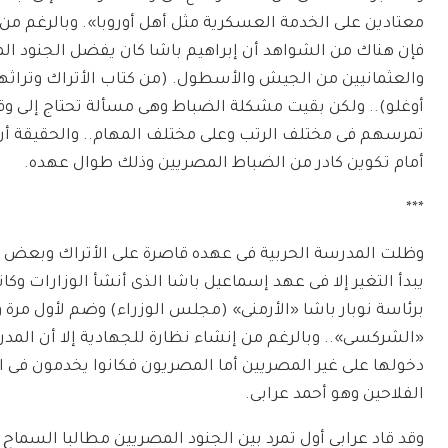
معتادين على الخدمة العسكرية مثل أهل أوروبا». وبالرغم من 
فإن هناك من الشواهد أن إبراهيم باشا كان يفضل الجنود الم
والعثمانيين من الجيش والأسطول. (من كتاب الأتراك وتراثه
أوغلو).. ولكن بقيت مشكلة الضباط وهى مسألة تحتاج إلى وقت
تمرسهم فى مختلف الرتب وعلى مختلف المهام.. والحقيقة أن
أمام تكوين كادر من الضباط المصريين وذلك طوال عهده.
***
وظلت المدرسة الحربية فى عهده قاصرة على الأتراك وبعض أبنا
يبدأ التغير إلا فى عهد إسماعيل باشا الذى أنشأ الوزارات 
برئاسة نوبار باشا «الأرمنى» (مجلس الوزراء) وضم لأول مرة وز
«الشركسى».. وبالرغم من إنشاء نظارة للجهادية إلا أن المد
دخولها على غير المصريين أما المصريون فكانوا يخدمون فى ا
الفلاحين وهو أحمد عرابى.
وقد قاد عرابى أول تمرد بين الجنود المصريين مطالبا السما