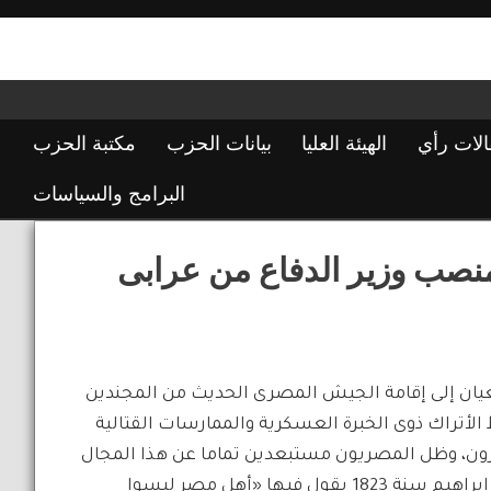
الات رأي
الهيئة العليا
بيانات الحزب
مكتبة الحزب
البرامج والسياسات
نصب وزير الدفاع من عرابى
يان إلى إقامة الجيش المصرى الحديث من المجندين
الأتراك ذوى الخبرة العسكرية والممارسات القتالية
ن، وظل المصريون مستبعدين تماما عن هذا المجال
وقد عبر محمد على عن ذلك الوضع فى رسالة أرسلها إلى ابنه إبراهيم سنة 1823 يقول فيها «أهل مصر ليسوا