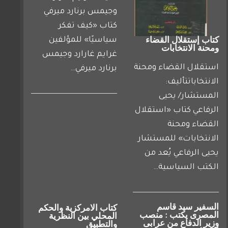
وجيمس برنارد ميرفي
كتاب «كيف تفكر
كتاب إستقلال القضاء
سياسيًا» للمؤلفين
ومحنة الانتخابات
غرايم غارارد وجيمس
استقلال القضاء ومحنة
برنارد ميرفي…
الانتخاباتتأليف:
المستشار/ يحيى
الرفاعي كتاب «استقلال
القضاء ومحنة
الانتخابات» للمستشار
يحيى الرفاعي يُعد من
الكتب السياسية…
السفير سيد قاسم
كتاب الامركزية والحكم
المصرى يكتب : منصب
المحلي بين النظرية
وزير الدفاع من عرابى
والتطبيق