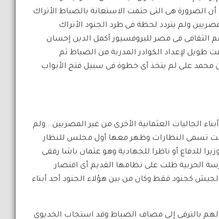
أن الضرورة هى التى حتمت الاستعانة بالضباط الأتراك
صريين ولم يتردد لحظة فى طرد الجنود الأتراك
م الثقافى فى مصر للبروفسيور أكمل الدين إحسان
 طويل لإعداد الكوادر المدربة من الضباط ثم
 محمد على لم يتخذ أي خطوة فى سبيل فتح الأبواب
ء الجاليات العثمانية الأخرى من غير المصريين.. ولم
وكانت تسمى النظارات وظهر معها أول مجلس للنظار
يرا للدفاع أو ناظرا للجهادية وهو عثمان باشا رفقى
رسة الحربية ظلت على نظامها القديم أى اقتصار
لجيش كجنود فقط وكان من بين هؤلاء الجنود أحد أبناء
ح لهم بالترقى إلى مصاف الضباط وقد استجاب الخديوى