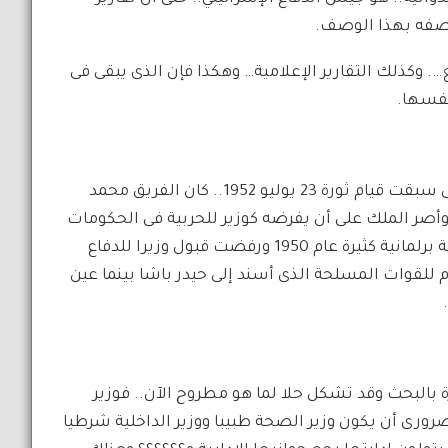
تصفه بهذا الوصف.
 وكذلك التقارير الإعلامية… وهكذا فإن الذى يبقى فى
نفسها.
بعد هذا الاستطراد أعود إلى السياق السابق.. وإلى الفترة التى سبقت قيام ثورة 23 يوليو 1952.. كان الفريق محمد
وأصر الملك على أن يفرضه كوزير للحربية فى الحكومات
المتعاقبة منتصف الأربعينيات حتى جاءت حكومة الوفد بأغلبية برلمانية كثيرة عام 1950 ورفضت قبول وزيرا للدفاع
 للقوات المسلحة الذى أسند إلى حيدر باشا بينما عين
ة بالبحث وقد تشكل حلا لما هو مطروح الآن.. فوزير
ورى أن يكون وزير الصحة طبيبا ووزير الداخلية شرطيا