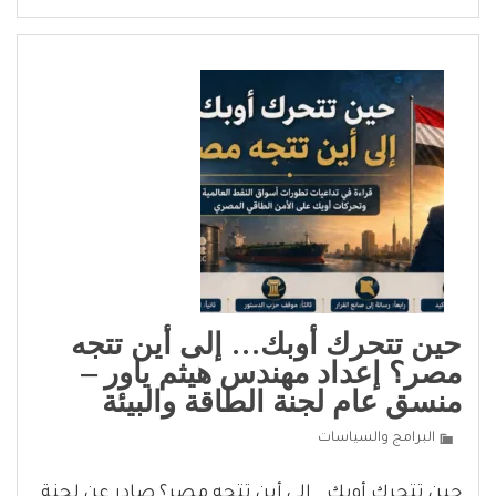
حين تتحرك أوبك… إلى أين تتجه
مصر؟ إعداد مهندس هيثم ياور –
منسق عام لجنة الطاقة والبيئة
البرامج والسياسات
حين تتحرك أوبك… إلى أين تتجه مصر؟ صادر عن لجنة