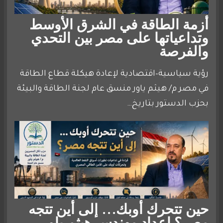
أزمة الطاقة في الشرق الأوسط
وتداعياتها على مصر بين التحدي
والفرصة
رؤية سياسية–اقتصادية لإعادة هيكلة قطاع الطاقة
في مصر م/ هيثم ياور منسق عام لجنة الطاقة والبيئة
بحزب الدستور بتاريخ…
حين تتحرك أوبك… إلى أين تتجه
مصر؟ إعداد مهندس هيثم ياور –