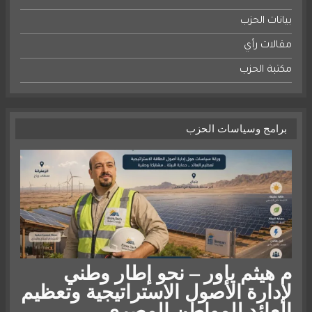
بيانات الحزب
مقالات رأي
مكتبة الحزب
برامج وسياسات الحزب
م هيثم ياور – نحو إطار وطني
لإدارة الأصول الاستراتيجية وتعظيم
العائد للمواطن المصري