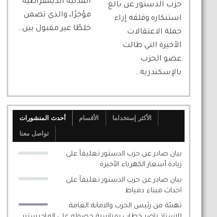
المدنية الديمقراطية
حزب الدستور عن بالغ
مؤخرًا، والذي تضمن
استنكاره وقلقه إزاء
خلطًا غير مقبول بين…
حملة الاعتقالات
الأخيرة التي طالت
عضو الحزب
بالإسكندرية…
الأكثر إستخداما
الأقسام
أحدث المنشورات
تواصل معنا
بيان صادر عن حزب الدستور تعليقاً على
زيادة أسعار الكهرباء الأخيرة
بيان صادر عن حزب الدستور تعليقاً على
احداث ميناء دمياط
تهنئة من رئيس الحزب والامانة العامة
للاستاذ ناصر خطاب بمناسبة حصوله على الماجيستير