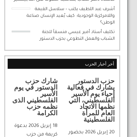
أشرف عبد اللطيف يكتب – سلاسل القيمة
واللامركزية الوجودية: كيف يُعيد الإنسان صناعة
الوطن؟
تكليف أستاذ أمير عيسي منسقاً للجنة
الشباب والعمل التطوعي بحزب الدستور
أخر أخبار الحزب
حزب الدستور
شارك حزب
يشارك في فعالية
الدستور في يوم
إحياء يوم الأسير
الأسير
الفلسطيني، التي
الفلسطيني الذى
نظمها الاتحاد
نظمه حزب
العام للمرأة
الكرامة
الفلسطينية
18 إبريل 2026 بدعوة
20 إبريل 2026 بحضور
كريمة من حزب