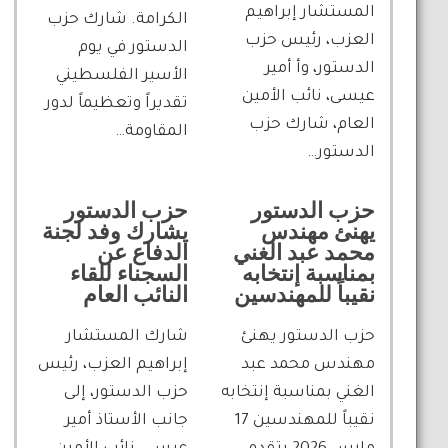
المستشار إبراهيم
الكرامة. شارك حزب
العزب، رئيس حزب
الدستور في يوم
الدستور، وأ أمير
الأسير الفلسطيني
عيسى، نائب الأمين
تقديراً وتعظيماً لدور
العام، شارك حزب
المقاومة…
الدستور…
حزب الدستور
حزب الدستور
يهنئ مهندس
يشارك وفد لجنة
محمد عبد الغني
الدفاع عن
بمناسبة إنتخابه
السجناء للقاء
نقيباً للمهندسين
النائب العام
حزب الدستور يهنئ
شارك المستشار
مهندس محمد عبد
إبراهيم العزب، رئيس
الغني بمناسبة إنتخابه
حزب الدستور، إلى
نقيباً للمهندسين 17
جانب الأستاذ أمير