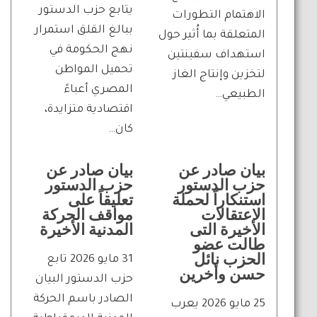
يتابع حزب الدستور
الاهتمام التطورات
ببالغ القلق استمرار
المتعلقة بما أُثير حول
نهج الحكومة في
استهداف سفينتين
تحميل المواطن
لتخزين وإنتاج الغاز
المصري أعباءً
الطبيعي…
اقتصادية متزايدة،
كان…
بيان صادر عن
بيان صادر عن
حزب الدستور
حزب الدستور
استنكاراً لحملة
تعليقاً على
الاعتقالات
مواقف الحركة
الأخيرة التى
المدنية الأخيرة
طالت عضو
الحزب نائل
31 مايو 2026 تابع
حسن وأخرين
حزب الدستور البيان
الصادر باسم الحركة
25 مايو 2026 يعرب