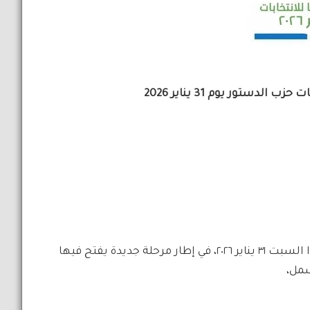
دستور يوم 31 يناير 2026
تُعلن اللجنة العليا للانتخابات عن انطلاق عملية التصويت غدًا السبت ٣١ يناير ٢٠٢٦، في إطار مرحلة جديدة يفتح فيها
شمل،