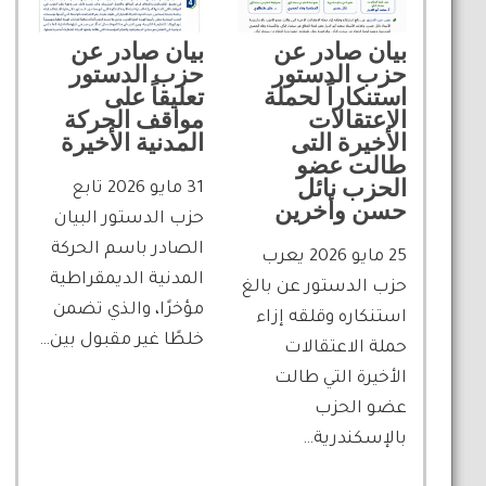
بيان صادر عن
بيان صادر عن
حزب الدستور
حزب الدستور
استنكاراً لحملة
تعليقاً على
الاعتقالات
مواقف الحركة
الأخيرة التى
المدنية الأخيرة
طالت عضو
الحزب نائل
31 مايو 2026 تابع
حسن وأخرين
حزب الدستور البيان
الصادر باسم الحركة
25 مايو 2026 يعرب
المدنية الديمقراطية
حزب الدستور عن بالغ
مؤخرًا، والذي تضمن
استنكاره وقلقه إزاء
خلطًا غير مقبول بين…
حملة الاعتقالات
الأخيرة التي طالت
عضو الحزب
بالإسكندرية…