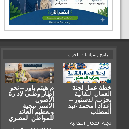
برامج وسياسات الحزب
خطة عمل لجنة
م هيثم ياور – نحو
العمال النقابية
إطار وطني لإدارة
بحزب الدستور –
الأصول
إعداد أ محمد عبد
الاستراتيجية
المطلب
وتعظيم العائد
للمواطن المصري
لجنة العمال النقابية –