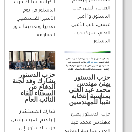
المستشار إبراهيم
الكرامة. شارك حزب
العزب، رئيس حزب
الدستور في يوم
الدستور، وأ أمير
الأسير الفلسطيني
عيسى، نائب الأمين
تقديراً وتعظيماً لدور
العام، شارك حزب
المقاومة…
الدستور…
حزب الدستور
حزب الدستور
يشارك وفد لجنة
يهنئ مهندس
الدفاع عن
محمد عبد الغني
السجناء للقاء
بمناسبة إنتخابه
النائب العام
نقيباً للمهندسين
شارك المستشار
حزب الدستور يهنئ
إبراهيم العزب، رئيس
مهندس محمد عبد
حزب الدستور، إلى
الغني بمناسبة إنتخابه