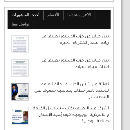
الأكثر إستخداما
الأقسام
أحدث المنشورات
تواصل معنا
بيان صادر عن حزب الدستور تعليقاً على
زيادة أسعار الكهرباء الأخيرة
بيان صادر عن حزب الدستور تعليقاً على
احداث ميناء دمياط
تهنئة من رئيس الحزب والامانة العامة
للاستاذ ناصر خطاب بمناسبة حصوله على
الماجيستير
أشرف عبد اللطيف يكتب – سلاسل القيمة
واللامركزية الوجودية: كيف يُعيد الإنسان
صناعة الوطن؟