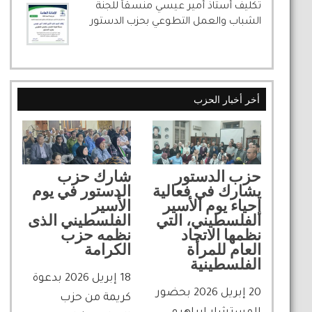
تكليف أستاذ أمير عيسي منسقاً للجنة
الشباب والعمل التطوعي بحزب الدستور
أخر أخبار الحزب
حزب الدستور
شارك حزب
يشارك في فعالية
الدستور في يوم
إحياء يوم الأسير
الأسير
الفلسطيني، التي
الفلسطيني الذى
نظمها الاتحاد
نظمه حزب
العام للمرأة
الكرامة
الفلسطينية
18 إبريل 2026 بدعوة
20 إبريل 2026 بحضور
كريمة من حزب