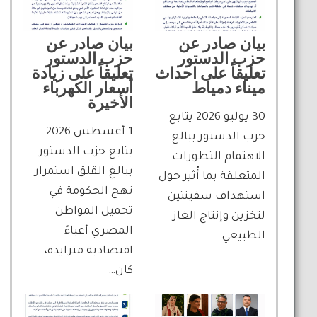
بيان صادر عن
بيان صادر عن
حزب الدستور
حزب الدستور
تعليقاً على احداث
تعليقاً على زيادة
ميناء دمياط
أسعار الكهرباء
الأخيرة
30 يوليو 2026 يتابع
1 أغسطس 2026
حزب الدستور ببالغ
يتابع حزب الدستور
الاهتمام التطورات
ببالغ القلق استمرار
المتعلقة بما أُثير حول
نهج الحكومة في
استهداف سفينتين
تحميل المواطن
لتخزين وإنتاج الغاز
المصري أعباءً
الطبيعي…
اقتصادية متزايدة،
كان…