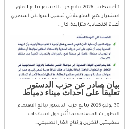
1 أغسطس 2026 يتابع حزب الدستور ببالغ القلق
استمرار نهج الحكومة في تحميل المواطن المصري
أعباءً اقتصادية متزايدة، كان…
بيان صادر عن حزب الدستور
تعليقاً على احداث ميناء دمياط
30 يوليو 2026 يتابع حزب الدستور ببالغ الاهتمام
التطورات المتعلقة بما أُثير حول استهداف
سفينتين لتخزين وإنتاج الغاز الطبيعي…