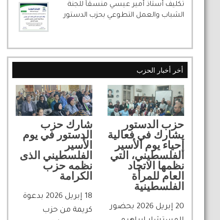
تكليف أستاذ أمير عيسي منسقاً للجنة
الشباب والعمل التطوعي بحزب الدستور
أخر أخبار الحزب
حزب الدستور
شارك حزب
يشارك في فعالية
الدستور في يوم
إحياء يوم الأسير
الأسير
الفلسطيني، التي
الفلسطيني الذى
نظمها الاتحاد
نظمه حزب
العام للمرأة
الكرامة
الفلسطينية
18 إبريل 2026 بدعوة
20 إبريل 2026 بحضور
كريمة من حزب