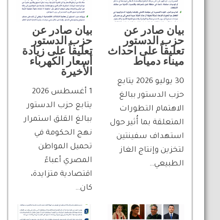
بيان صادر عن
بيان صادر عن
حزب الدستور
حزب الدستور
تعليقاً على احداث
تعليقاً على زيادة
ميناء دمياط
أسعار الكهرباء
الأخيرة
30 يوليو 2026 يتابع
1 أغسطس 2026
حزب الدستور ببالغ
يتابع حزب الدستور
الاهتمام التطورات
ببالغ القلق استمرار
المتعلقة بما أُثير حول
نهج الحكومة في
استهداف سفينتين
تحميل المواطن
لتخزين وإنتاج الغاز
المصري أعباءً
الطبيعي…
اقتصادية متزايدة،
كان…