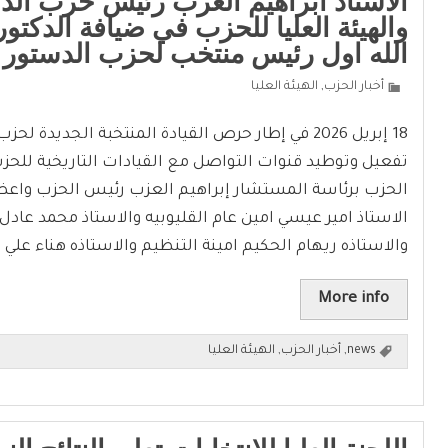
الاستاذ ابراهيم العزب رئيس حزب الد
والهيئة العليا للحزب في ضيافة الدكتو
الله اول رئيس منتخب لحزب الدستور
أخبار الحزب
,
الهيئة العليا
18 إبريل 2026 في إطار حرص القيادة المنتخبة الجديدة ل
تفعيل وتوطيد قنوات التواصل مع القيادات التاريخية للحز
الحزب برئاسة المستشار إبراهيم العزب رئيس الحزب واعضاء
الاستاذ امير عيسي امين عام القليوبيه والاستاذ محمد عادل 
والاستاذه ريهام الحكيم امينة التنظيم والاستاذه هناء عل
More info
news
,
أخبار الحزب
,
الهيئة العليا