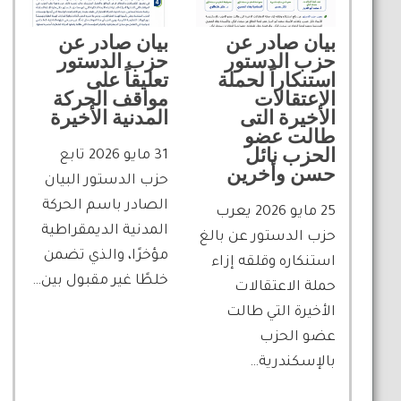
بيان صادر عن
بيان صادر عن
حزب الدستور
حزب الدستور
استنكاراً لحملة
تعليقاً على
الاعتقالات
مواقف الحركة
الأخيرة التى
المدنية الأخيرة
طالت عضو
الحزب نائل
31 مايو 2026 تابع
حسن وأخرين
حزب الدستور البيان
الصادر باسم الحركة
25 مايو 2026 يعرب
المدنية الديمقراطية
حزب الدستور عن بالغ
مؤخرًا، والذي تضمن
استنكاره وقلقه إزاء
خلطًا غير مقبول بين…
حملة الاعتقالات
الأخيرة التي طالت
عضو الحزب
بالإسكندرية…