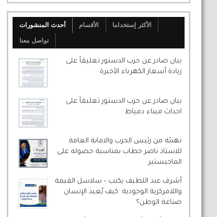
الأكثر إستخداما
الأقسام
أحدث المنشورات
تواصل معنا
بيان صادر عن حزب الدستور تعليقاً على
زيادة أسعار الكهرباء الأخيرة
بيان صادر عن حزب الدستور تعليقاً على
احداث ميناء دمياط
تهنئة من رئيس الحزب والامانة العامة
للاستاذ ناصر خطاب بمناسبة حصوله على
الماجيستير
أشرف عبد اللطيف يكتب – سلاسل القيمة
واللامركزية الوجودية: كيف يُعيد الإنسان
صناعة الوطن؟