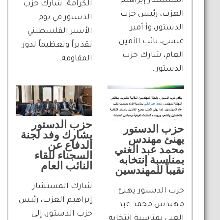
المستشار إبراهيم
الكرامة. شارك حزب
العزب، رئيس حزب
الدستور في يوم
الدستور، وأ أمير
الأسير الفلسطيني
عيسى، نائب الأمين
تقديراً وتعظيماً لدور
العام، شارك حزب
المقاومة…
الدستور…
حزب الدستور
حزب الدستور
يشارك وفد لجنة
يهنئ مهندس
الدفاع عن
محمد عبد الغني
السجناء للقاء
بمناسبة إنتخابه
النائب العام
نقيباً للمهندسين
شارك المستشار
حزب الدستور يهنئ
إبراهيم العزب، رئيس
مهندس محمد عبد
حزب الدستور، إلى
الغني بمناسبة إنتخابه