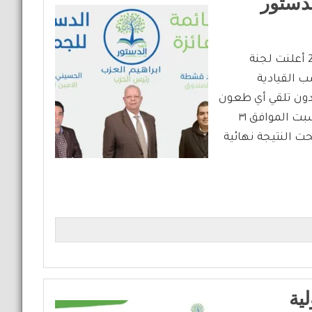
لدستور
إعلان النتيجة النهائية لإنتخابات حزب الدستور 7 فبراير 2026 أعلنت لجنة
ب القيادية
 دون تلقي أي طعون
أو اعتراضات على النتيجة المبدئية التي جرى إعلانها يوم السبت الموافق ٣١
صبحت النتيجة نهائية
لية