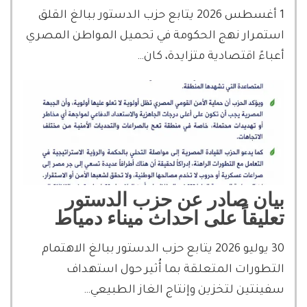
1 أغسطس 2026 يتابع حزب الدستور ببالغ القلق
استمرار نهج الحكومة في تحميل المواطن المصري
أعباءً اقتصادية متزايدة، كان…
بيان صادر عن حزب الدستور
تعليقاً على احداث ميناء دمياط
30 يوليو 2026 يتابع حزب الدستور ببالغ الاهتمام
التطورات المتعلقة بما أُثير حول استهداف
سفينتين لتخزين وإنتاج الغاز الطبيعي…